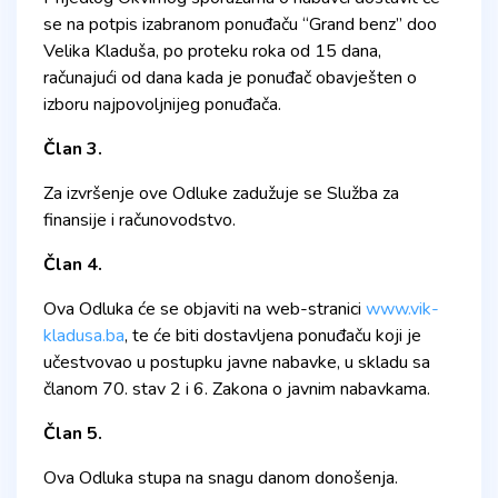
se na potpis izabranom ponuđaču “Grand benz” doo
Velika Kladuša, po proteku roka od 15 dana,
računajući od dana kada je ponuđač obavješten o
izboru najpovoljnijeg ponuđača.
Član 3.
Za izvršenje ove Odluke zadužuje se Služba za
finansije i računovodstvo.
Član 4.
Ova Odluka će se objaviti na web-stranici
www.vik-
kladusa.ba
, te će biti dostavljena ponuđaču koji je
učestvovao u postupku javne nabavke, u skladu sa
članom 70. stav 2 i 6. Zakona o javnim nabavkama.
Član 5.
Ova Odluka stupa na snagu danom donošenja.