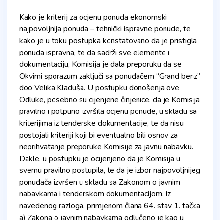
Kako je kriterij za ocjenu ponuda ekonomski
najpovoljnija ponuda – tehnički ispravne ponude, te
kako je u toku postupka konstatovano da je pristigla
ponuda ispravna, te da sadrži sve elemente i
dokumentaciju, Komisija je dala preporuku da se
Okvirni sporazum zaključi sa ponuđačem “Grand benz”
doo Velika Kladuša. U postupku donošenja ove
Odluke, posebno su cijenjene činjenice, da je Komisija
pravilno i potpuno izvršila ocjenu ponude, u skladu sa
kriterijima iz tenderske dokumentacije, te da nisu
postojali kriteriji koji bi eventualno bili osnov za
neprihvatanje preporuke Komisije za javnu nabavku.
Dakle, u postupku je ocijenjeno da je Komisija u
svemu pravilno postupila, te da je izbor najpovoljnijeg
ponuđača izvršen u skladu sa Zakonom o javnim
nabavkama i tenderskom dokumentacijom. Iz
navedenog razloga, primjenom člana 64. stav 1. tačka
a) Zakona o javnim nabavkama odlučeno je kao u