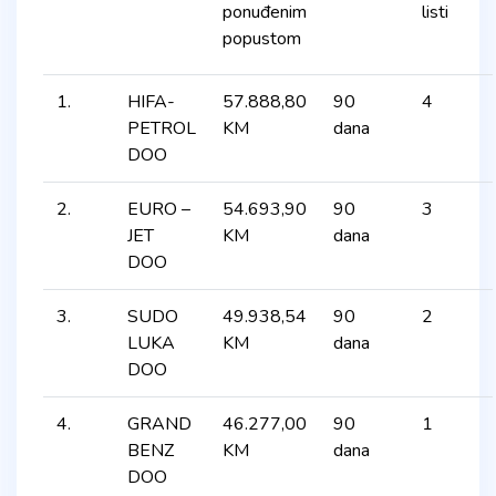
ponuđenim
listi
popustom
1.
HIFA-
57.888,80
90
4
PETROL
KM
dana
DOO
2.
EURO –
54.693,90
90
3
JET
KM
dana
DOO
3.
SUDO
49.938,54
90
2
LUKA
KM
dana
DOO
4.
GRAND
46.277,00
90
1
BENZ
KM
dana
DOO