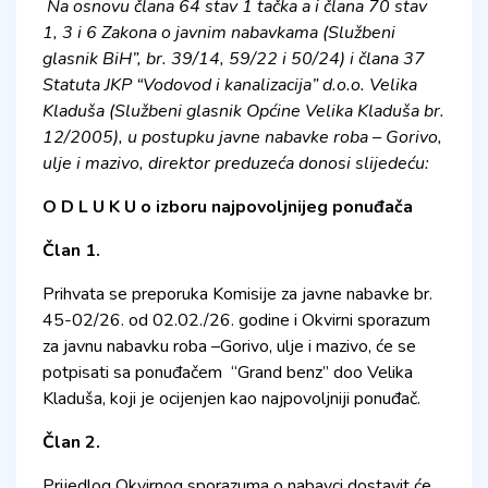
Na osnovu člana 64 stav 1 tačka a i člana 70 stav
1, 3 i 6 Zakona o javnim nabavkama (Službeni
glasnik BiH”, br. 39/14, 59/22 i 50/24) i člana 37
Statuta JKP “Vodovod i kanalizacija” d.o.o. Velika
Kladuša (Službeni glasnik Općine Velika Kladuša br.
12/2005), u postupku javne nabavke roba – Gorivo,
ulje i mazivo, direktor preduzeća donosi slijedeću:
O D L U K U
o izboru najpovoljnijeg ponuđača
Član 1.
Prihvata se preporuka Komisije za javne nabavke br.
45-02/26. od 02.02./26. godine i Okvirni sporazum
za javnu nabavku roba –Gorivo, ulje i mazivo, će se
potpisati sa ponuđačem “Grand benz” doo Velika
Kladuša, koji je ocijenjen kao najpovoljniji ponuđač.
Član 2.
Prijedlog Okvirnog sporazuma o nabavci dostavit će