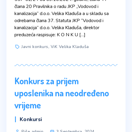
člana 20 Pravilnika o radu JKP „Vodovod i
kanalizacija“ d.o.o. Velika Kladuša a u skladu sa
odrebama člana 37. Statuta JKP “Vodovod i
kanalizacija” d.o.o. Velika Kladuša, direktor
preduzeća raspisuje: K O N K U […]
Tags
Javni konkurs
,
ViK Velika Kladuša
Konkurs za prijem
uposlenika na neodređeno
vrijeme
Categories
Konkursi
Post
Piše admin
3 Septembra, 2024