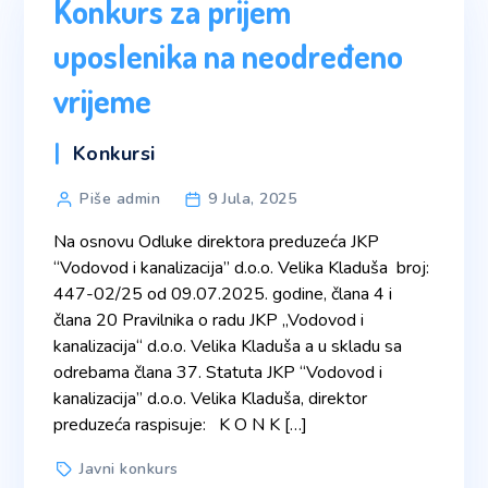
Konkurs za prijem
uposlenika na neodređeno
vrijeme
Categories
Konkursi
Post
Piše admin
9 Jula, 2025
author
Na osnovu Odluke direktora preduzeća JKP
“Vodovod i kanalizacija” d.o.o. Velika Kladuša broj:
447-02/25 od 09.07.2025. godine, člana 4 i
člana 20 Pravilnika o radu JKP „Vodovod i
kanalizacija“ d.o.o. Velika Kladuša a u skladu sa
odrebama člana 37. Statuta JKP “Vodovod i
kanalizacija” d.o.o. Velika Kladuša, direktor
preduzeća raspisuje: K O N K […]
Tags
Javni konkurs