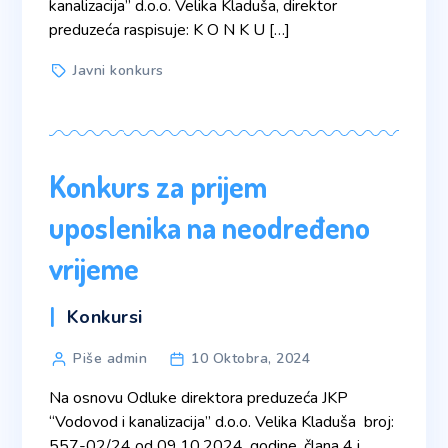
kanalizacija” d.o.o. Velika Kladuša, direktor
preduzeća raspisuje: K O N K U […]
Tags
Javni konkurs
Konkurs za prijem
uposlenika na neodređeno
vrijeme
Categories
Konkursi
Post
Piše admin
10 Oktobra, 2024
author
Na osnovu Odluke direktora preduzeća JKP
“Vodovod i kanalizacija” d.o.o. Velika Kladuša broj:
557-02/24 od 09.10.2024. godine, člana 4 i