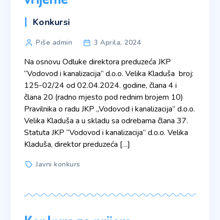
Categories
Konkursi
Post
Piše admin
3 Aprila, 2024
author
Na osnovu Odluke direktora preduzeća JKP
“Vodovod i kanalizacija” d.o.o. Velika Kladuša broj:
125-02/24 od 02.04.2024. godine, člana 4 i
člana 20 (radno mjesto pod rednim brojem 10)
Pravilnika o radu JKP „Vodovod i kanalizacija“ d.o.o.
Velika Kladuša a u skladu sa odrebama člana 37.
Statuta JKP “Vodovod i kanalizacija” d.o.o. Velika
Kladuša, direktor preduzeća […]
Tags
Javni konkurs