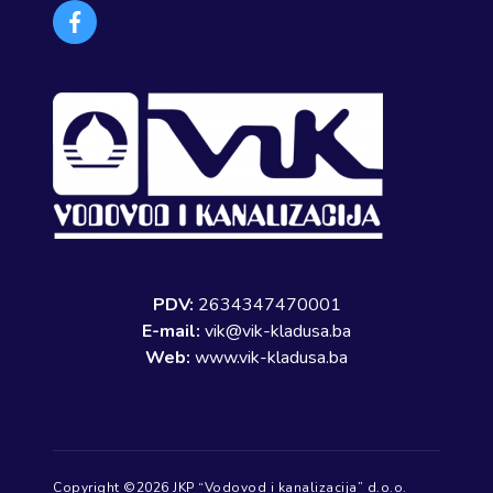
Facebook
PDV:
2634347470001
E-mail:
vik@vik-kladusa.ba
Web:
www.vik-kladusa.ba
Copyright ©2026 JKP “Vodovod i kanalizacija” d.o.o.