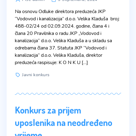
author
Na osnovu Odluke direktora preduzeća JKP
“Vodovod i kanalizacija” d.o.o. Velika Kladuša broj:
488-02/24 od 02.09.2024. godine, člana 4 i
člana 20 Pravilnika o radu JKP „Vodovod i
kanalizacija“ d.o.o. Velika Kladuša a u skladu sa
odrebama člana 37. Statuta JKP “Vodovod i
kanalizacija” d.o.o. Velika Kladuša, direktor
preduzeća raspisuje: K O N K U […]
Tags
Javni konkurs
Konkurs za prijem
uposlenika na neodređeno
vrijeme