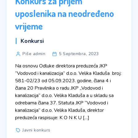
Konkurs za prijem
uposlenika na neodređeno
vrijeme
Categories
Konkursi
Post
Piše admin
5 Septembra, 2023
author
Na osnovu Odluke direktora preduzeća JKP
“Vodovod i kanalizacija” d.o.o. Velika Kladuša broj:
581-02/23 od 05.09.2023. godine, člana 4 i
člana 20 Pravilnika o radu JKP „Vodovod i
kanalizacija“ d.o.o. Velika Kladuša a u skladu sa
odrebama člana 37. Statuta JKP “Vodovod i
kanalizacija” d.o.o. Velika Kladuša, direktor
preduzeća raspisuje: K O N K U […]
Tags
Javni konkurs