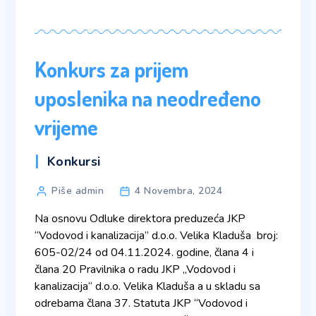
Konkurs za prijem
uposlenika na neodređeno
vrijeme
Categories
Konkursi
Post
Piše admin
4 Novembra, 2024
author
Na osnovu Odluke direktora preduzeća JKP
“Vodovod i kanalizacija” d.o.o. Velika Kladuša broj:
605-02/24 od 04.11.2024. godine, člana 4 i
člana 20 Pravilnika o radu JKP „Vodovod i
kanalizacija“ d.o.o. Velika Kladuša a u skladu sa
odrebama člana 37. Statuta JKP “Vodovod i