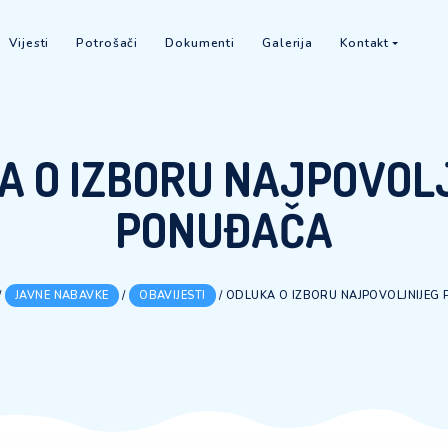
O nama
Vijesti
Potrošači
Dokumenti
Galerija
LUKA O IZBORU NA
PONUĐAČ
HOME
/
JAVNE NABAVKE
/
OBAVIJESTI
/
ODLUKA O IZB