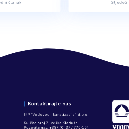
Cjelokupni dokument možete pogledati
OVDJE
.
Tags
Javne nabavke
,
Odluka