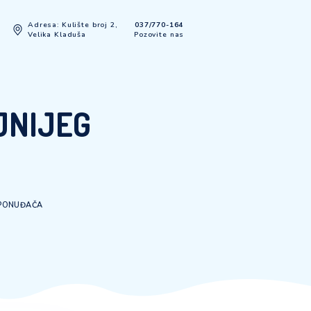
Adresa: Kulište broj 2,
037/770-
Kontakt
Velika Kladuša
Pozovite
JPOVOLJNIJEG
A
ORU NAJPOVOLJNIJEG PONUĐAČA