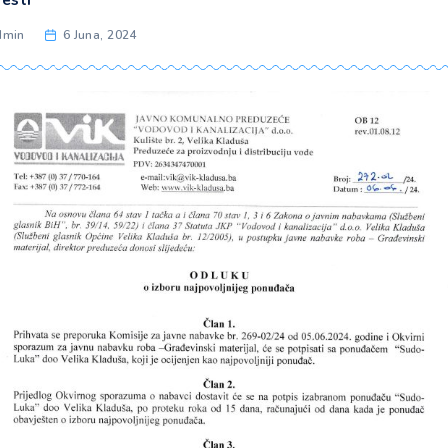
Categories
Obavijesti
Post
Piše admin
6 Juna, 2024
author