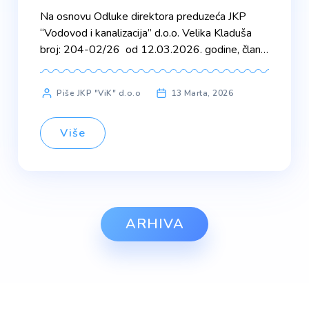
Na osnovu Odluke direktora preduzeća JKP
“Vodovod i kanalizacija” d.o.o. Velika Kladuša
broj: 204-02/26 od 12.03.2026. godine, člana
4. i člana 20. Pravilnika o radu JKP „Vodovod i
kanalizacija“ d.o.o. Velika Kladuša a u skladu sa
Piše JKP "ViK" d.o.o
13 Marta, 2026
odrebama člana 37. Statuta JKP “Vodovod i
kanalizacija” d.o.o. Velika Kladuša, direktor
preduzeća raspisuje: K O N K U […]
Više
ARHIVA