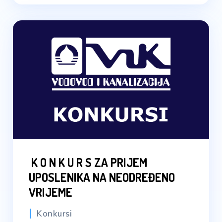
K O N K U R S ZA PRIJEM
UPOSLENIKA NA NEODREĐENO
VRIJEME
Konkursi