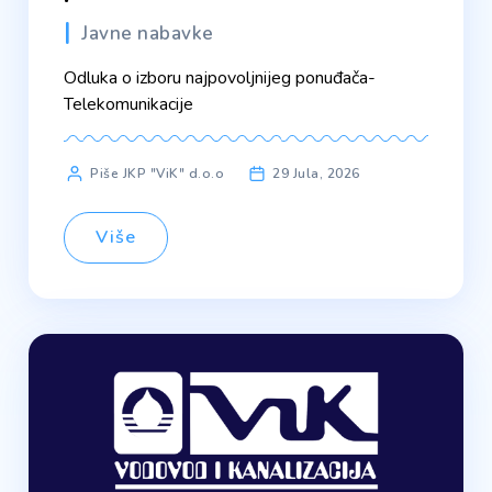
Javne nabavke
Odluka o izboru najpovoljnijeg ponuđača-
Telekomunikacije
Piše JKP "ViK" d.o.o
29 Jula, 2026
Više