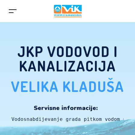
JKP VODOVOD I
KANALIZACIJA
VELIKA KLADUŠA
Servisne informacije:
Vodosnabdijevanje grada pitkom vodom ured