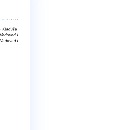
izacija” d.o.o. Velika Kladuša
ravilnika o radu JKP „Vodovod i
člana 37. Statuta JKP “Vodovod i
e:
ENO VRIJEME