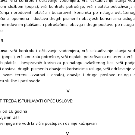
POZICIJA 1.
Opis poslova
: obavlja radove na izgradnji i održavan
vodoinstalaterske poslove na uvođenju i održavanju vodo
objektima prema normativima i standardima struke, vodi evid
vodi računa o njegovom racionalnom utrošku, odgovoran je z
potpisuje u građevinskom dnevniku, u slučaju potrebe vr
stanici, vrši zamjene vodomjera, u slučaju kvara na vodov
poslije radnog vremena radi zaustavljanja vode i otklanjanj
po nalogu direktora, rukovodioca službe i poslovođe.
POZICIJA 2.
Opis poslova
: vrši kontrolu i očitavanje vodomjera, vrši 
obračunskom službom (popis), vrši kontrolu potrošnje, vrši 
vrši isključenja neredovnih platiša i bespravnih korisnika 
podjelu računa, opomena i dostavu drugih pismenih obavjest
izvještaj o neredovnim platišama i potrošačima, obavlja i dru
šefa službe.