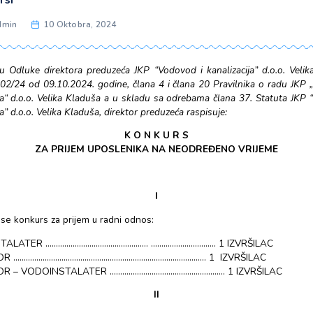
Categories
Konkursi
Post
Piše admin
10 Oktobra, 2024
author
Na osnovu Odluke direktora preduzeća JKP “Vodovod i kanal
broj: 557-02/24 od 09.10.2024. godine, člana 4 i člana 20 P
kanalizacija“ d.o.o. Velika Kladuša a u skladu sa odrebama 
kanalizacija” d.o.o. Velika Kladuša, direktor preduzeća raspisuj
K O N K U R S
ZA PRIJEM UPOSLENIKA NA NEODREĐ