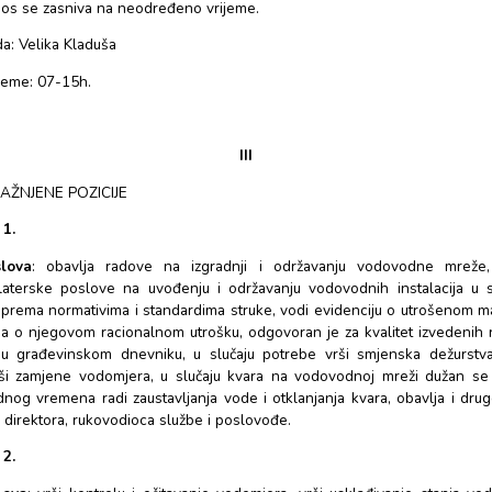
I
Raspisuje se konkurs za prijem u radni odnos:
VODOINSTALATER …………………………………………. …………………………. 1
INKASATOR ……………………………………………………………………………….. 1 
INKASATOR – VODOINSTALATER ……………………………………………….
II
Radni odnos se zasniva na neodređeno vrijeme.
Mjesto rada: Velika Kladuša
Radno vrijeme: 07-15h.
III
OPIS UPRAŽNJENE POZICIJE