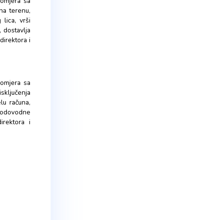
ju vodovodne mreže, vrši sve
vodnih instalacija u stambenim
enciju o utrošenom materijalu te
a kvalitet izvedenih radova što
ši smjenska dežurstva u crpnoj
odnoj mreži dužan se odazvati i
a kvara, obavlja i druge poslove
usklađivanje stanja vodomjera sa
naplatu potraživanja na terenu,
po nalogu ovlaštenog lica, vrši
i korisnicima usluga, dostavlja
ge poslove po nalogu direktora i