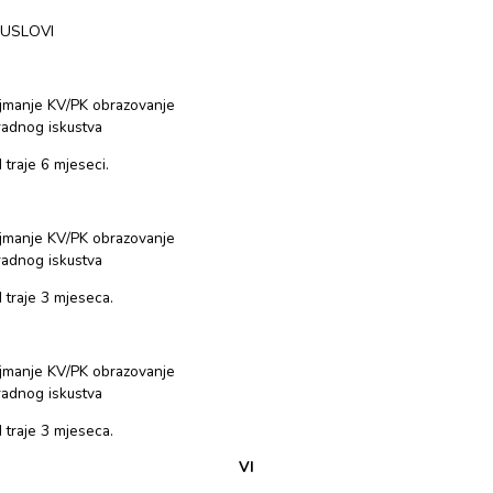
POZICIJA 3.
Opis poslova
: vrši kontrolu i očitavanje vodomjera, vrši 
blagajnom (popis), vrši kontrolu potrošnje, vrši naplatu potraž
neredovnih platiša i bespravnih korisnika po nalogu ovlašt
opomena i dostavu drugih pismenih obavjesti korisnicima us
mreže na svom terenu (kvarovi i ostalo), obavlja i dru
rukovodiocu službe i poslovođe.
IV
KANDIDAT TREBA ISPUNJAVATI OPĆE USLOVE:
da je stariji od 18 godina
da je državljanin BiH
da se protiv njega ne vodi krivični postupak i da nije kažnjav
V
POSEBNI USLOVI