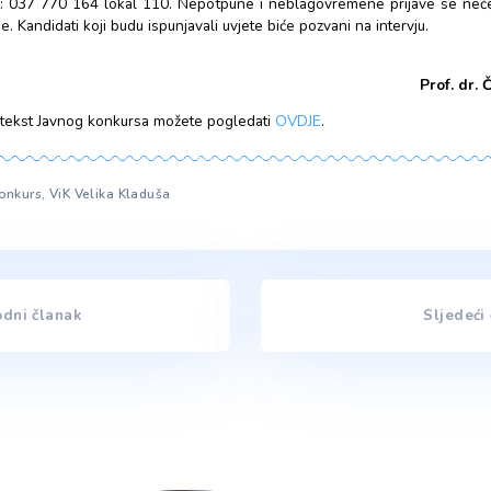
UZ PRIJAVU KANDIDATI SU DUŽNI DOSTAVITI:
biografiju
uvjerenje o završenoj stručnoj spremi (ovjerena kopija diplo
dokaz o radnom iskustvu (potvrda ili uvjerenje poslodavca)
uvjerenje o državljanstvu
uvjerenje da nije kažnjavan (izdaje MUP) i da se protiv njega 
izdaje Sud)
Dokumentacija koja se podnosi uz prijavu mora biti u orginalu i
biti starija od 6 mjeseci.
VII
Prijave sa dokumenatacijom dostaviti na protokol preduzeć
Josipa Baća br. 1, Velika Kladuša, 77230 Velika Kladuša sa 
poziciju br. ___“ ( popuniti u zavisnosti da li se radi o prijavi 
ili pozicija broj 3)- NE OTVARAJ – PRIJAVA NA JAVNI OGLAS
Rok za podnošenje prijava je 8 dana od dana objave u d