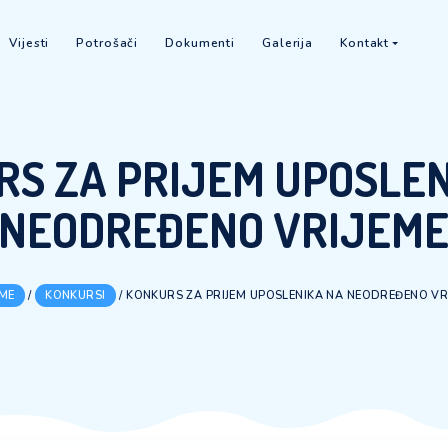
O nama
Vijesti
Potrošači
Dokumenti
Galerija
KURS ZA PRIJEM U
NEODREĐENO V
HOME
/
KONKURSI
/
KONKURS ZA PRIJEM UPOSLENI