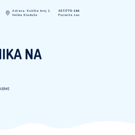
Adresa: Kulište broj 2,
037/770-
Kontakt
Velika Kladuša
Pozovite
POSLENIKA NA
RIJEME
KA NA NEODREĐENO VRIJEME