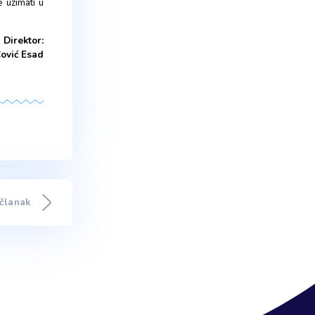
me)
ne vodi krivični postupak (
li u ovjerenoj kopiji i ne smije
a ili slati na adresu Profesora
naznakom «Prijava na konkurs na
na poziciju broj 1, poziciju broj 2
.
nevnim novinama „Dnevni list“