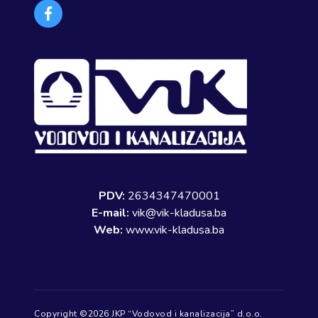
Facebook
PDV:
2634347470001
E-mail:
vik@vik-kladusa.ba
Web:
www.vik-kladusa.ba
Copyright ©2026 JKP “Vodovod i kanalizacija” d.o.o.