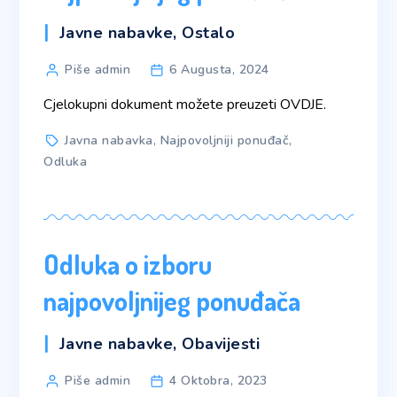
Categories
Javne nabavke
,
Ostalo
Post
Piše admin
6 Augusta, 2024
author
Cjelokupni dokument možete preuzeti OVDJE.
Tags
Javna nabavka
,
Najpovoljniji ponuđač
,
Odluka
Odluka o izboru
najpovoljnijeg ponuđača
Categories
Javne nabavke
,
Obavijesti
Post
Piše admin
4 Oktobra, 2023