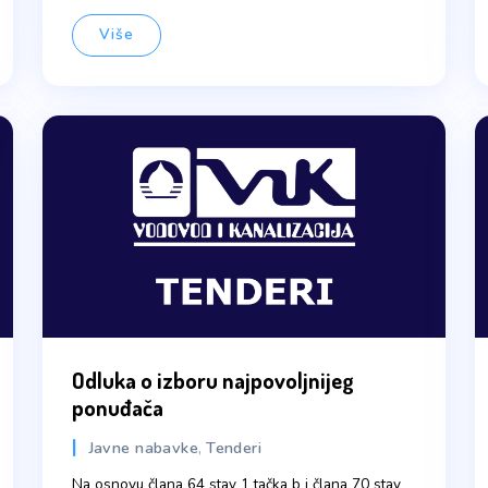
Odluka o izboru najpovoljnijeg ponuđa
oprema
Piše JKP "ViK" d.o.o
29 Jula, 2026
Više