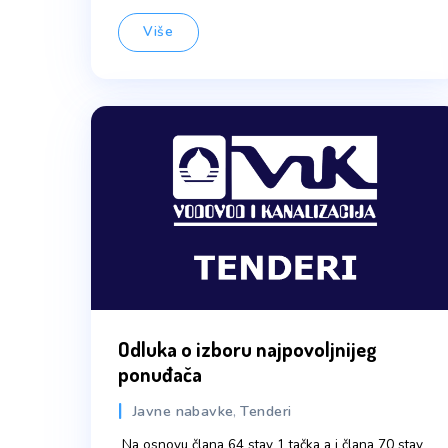
Odluka o izboru najpovoljnijeg ponuđača-
Telekomunikacije
Piše JKP "ViK" d.o.o
29 Jula, 2026
Više