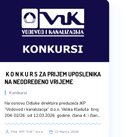
eg
K O N K U R S ZA PRIJEM 
NA NEODREĐENO VRIJEME
Konkursi