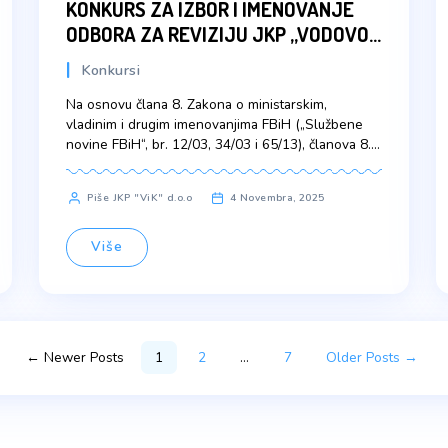
KONKURS ZA IZBOR I IMENO
ODBORA ZA REVIZIJU JKP „
I KANALIZACIJA“ D.O.O. VELI
Konkursi
KLADUŠA
javnog
Na osnovu člana 8. Zakona o ministarsk